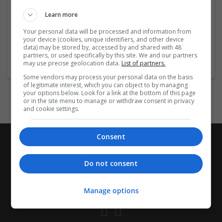
➡️➡️➡️ Khám phá kết quả MN hôm nay được chia sẻ cực
Learn more
kỳ nhanh chóng và chuẩn mỗi ngày miễn phí tại:
...
Read
more »
Your personal data will be processed and information from
your device (cookies, unique identifiers, and other device
data) may be stored by, accessed by and shared with 48
Company profile type:
partners, or used specifically by this site. We and our partners
Employer
may use precise geolocation data.
List of partners.
Some vendors may process your personal data on the basis
of legitimate interest, which you can object to by managing
your options below. Look for a link at the bottom of this page
or in the site menu to manage or withdraw consent in privacy
and cookie settings.
Consent
Do not consent
Manage options