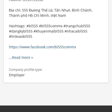
Địa chỉ: 555 Đường Thế Lữ, Tân Nhựt, Bình Chánh,
Thành phố Hồ Chí Minh, Việt Nam
Hashtags: #bl555 #bl555commx #trangchubl555
#dangkybl555 #khuyenmaibl555 #nhacaibl555
#linkvaobl555
https://www.facebook.com/bl555commx
...
Read more »
Company profile type:
Employer