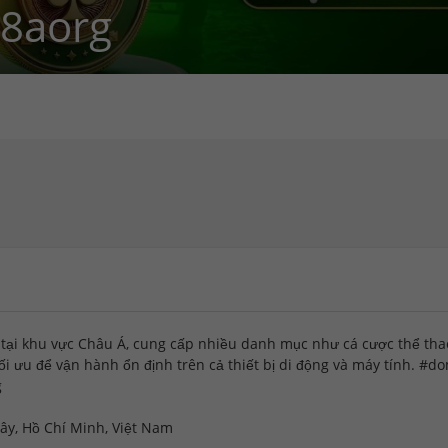
8aorg
g tại khu vực Châu Á, cung cấp nhiều danh mục như cá cược thể tha
ối ưu để vận hành ổn định trên cả thiết bị di động và máy tính. #d
g
Tây, Hồ Chí Minh, Việt Nam