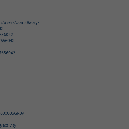
ms/users/dom88aorg/
42
7656042
7656042
/7656042
Vy00000SGR0v
/activity