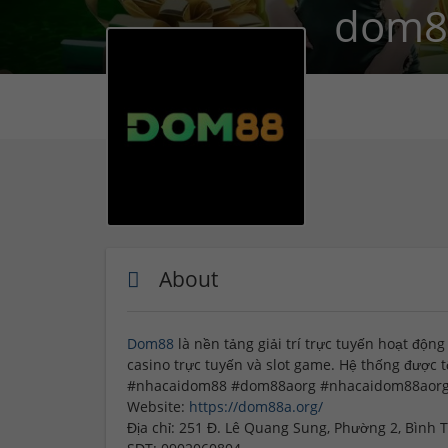
dom8
About
Dom88
là nền tảng giải trí trực tuyến hoạt độn
casino trực tuyến và slot game. Hệ thống được t
#nhacaidom88 #dom88aorg #nhacaidom88aor
Website:
https://dom88a.org/
Địa chỉ: 251 Đ. Lê Quang Sung, Phường 2, Bình 