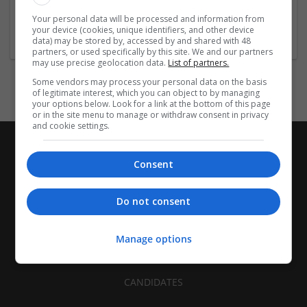
11-50 employees
Your personal data will be processed and information from
Industry:
your device (cookies, unique identifiers, and other device
Brand management and repro
data) may be stored by, accessed by and shared with 48
partners, or used specifically by this site. We and our partners
may use precise geolocation data.
List of partners.
Some vendors may process your personal data on the basis
of legitimate interest, which you can object to by managing
your options below. Look for a link at the bottom of this page
or in the site menu to manage or withdraw consent in privacy
and cookie settings.
Consent
Do not consent
Manage options
CANDIDATES