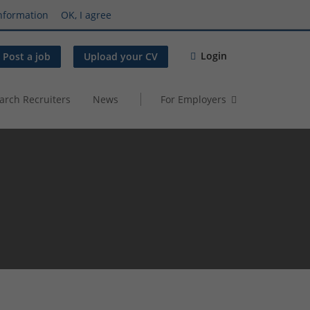
nformation
OK, I agree
Login
Post a job
Upload your CV
arch Recruiters
News
For Employers