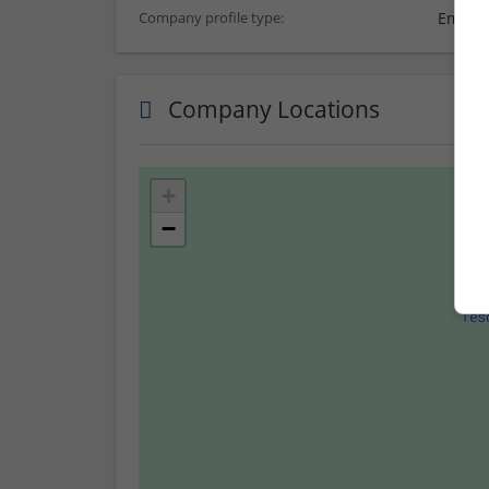
Employ
Company profile type:
Company Locations
+
−