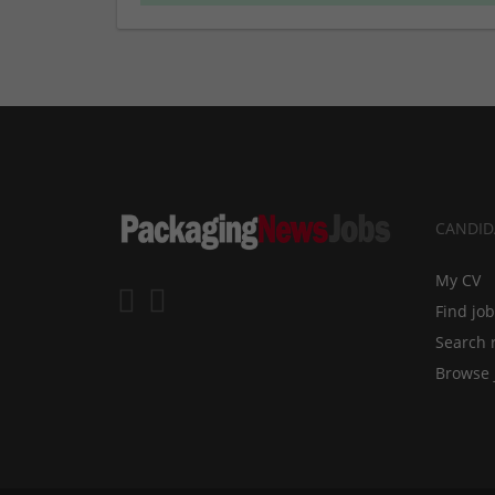
CANDID
My CV
Find jo
Search 
Browse 