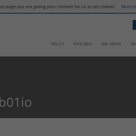
this page you are giving your consent for us to set cookies.
More i
My CV
Find Jobs
Job Alerts
Se
ub01io