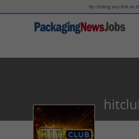
By clicking any link on 
hitcl