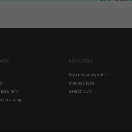
ATES
RECRUITERS
My company profile
bs
Manage jobs
recruiters
Search CV's
job catalog