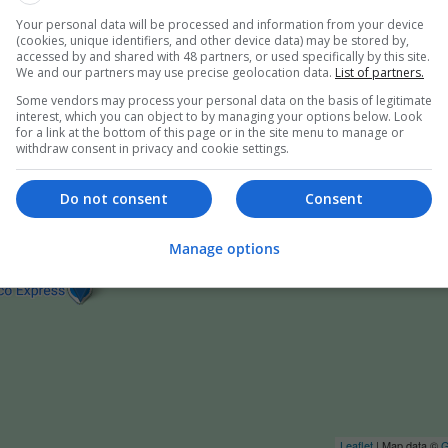
er
Your personal data will be processed and information from your device
(cookies, unique identifiers, and other device data) may be stored by,
accessed by and shared with 48 partners, or used specifically by this site.
We and our partners may use precise geolocation data.
List of partners.
Some vendors may process your personal data on the basis of legitimate
interest, which you can object to by managing your options below. Look
for a link at the bottom of this page or in the site menu to manage or
withdraw consent in privacy and cookie settings.
Do not consent
Consent
Manage options
Leaflet
| Map data ©
G