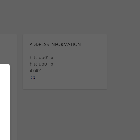
ADDRESS INFORMATION
hitclub01io
hitclub01io
47401
 đa
hống