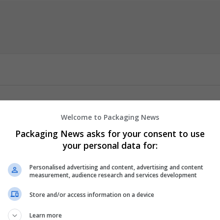
Welcome to Packaging News
 nhằm đáp ứng nhu cầu ngày càng cao của người chơi. Từ slot game
 cược thể thao phong phú, tất cả đều được tích hợp trong một hệ t
Packaging News asks for your consent to use
ảo vệ dữ liệu cá nhân và giao dịch, mang đến sự yên tâm trong quá
your personal data for:
Personalised advertising and content, advertising and content
measurement, audience research and services development
h Thạnh, Thành phố Hồ Chí Minh, Việt Nam
Store and/or access information on a device
ub #
...
Read more »
Learn more