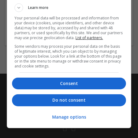
sự phấn khích đặc biệt. Thay vì chỉ nhận được một bảng
kết quả tĩnh vào cuối ngày, việc xem trực tiếp giúp
Learn more
người chơi cảm nhận được
...
Read more »
Your personal data will be processed and information from
your device (cookies, unique identifiers, and other device
data) may be stored by, accessed by and shared with 48
Company profile type:
partners, or used specifically by this site. We and our partners
Employer
may use precise geolocation data.
List of partners.
Some vendors may process your personal data on the basis
of legitimate interest, which you can object to by managing
your options below. Look for a link at the bottom of this page
or in the site menu to manage or withdraw consent in privacy
and cookie settings.
Consent
Do not consent
Manage options