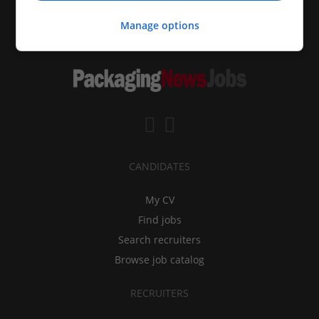
Manage options
CANDIDATES
My CV
Find jobs
Search recruiters
Browse job catalog
RECRUITERS