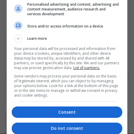
Personalised advertising and content, advertising and
Wahl zu treffen.
content measurement, audience research and
services development
Zunächst einmal gibt es zwei typische Arten von
Stromversorgungssystemen:
das öffentliche Stromnetz
Store and/or access information on a device
und autarke Systeme.
...
Read more »
Learn more
Company profile type:
Your personal data will be processed and information from
Employer
your device (cookies, unique identifiers, and other device
Company size:
data) may be stored by, accessed by and shared with 48
partners, or used specifically by this site. We and our partners
1-10 employees
may use precise geolocation data.
List of partners.
Some vendors may process your personal data on the basis
of legitimate interest, which you can object to by managing
your options below. Look for a link at the bottom of this page
COMPANY BENEFITS:
or in the site menu to manage or withdraw consent in privacy
and cookie settings.
Free lunch
Consent
Do not consent